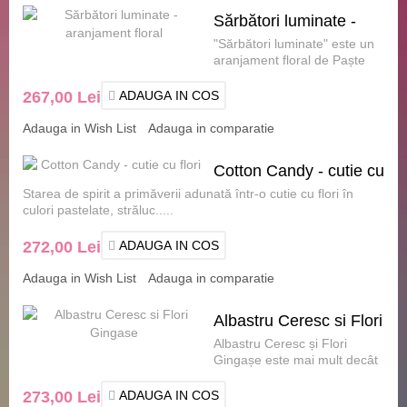
Sărbători luminate -
"Sărbători luminate" este un
aranjament floral
aranjament floral de Paște
care îmbină eleganța cu
vese.....
267,00 Lei
ADAUGA IN COS
Adauga in Wish List
Adauga in comparatie
Cotton Candy - cutie cu
Starea de spirit a primăverii adunată într-o cutie cu flori în
flori
culori pastelate, străluc.....
272,00 Lei
ADAUGA IN COS
Adauga in Wish List
Adauga in comparatie
Albastru Ceresc si Flori
Albastru Ceresc și Flori
Gingase
Gingașe este mai mult decât
un simplu coș cu flori – este o
dec.....
273,00 Lei
ADAUGA IN COS