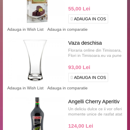
rafinament: LAURENCE
Premium cu Fistic
Kunefe, o ciocolată
55,00 Lei
grecească pr.....
ADAUGA IN COS
Adauga in Wish List
Adauga in comparatie
Vaza deschisa
Floraria online din Timisoara,
Flori in Timisoara.eu va pune
la dispozitie vaza deschisa
pentru.....
93,00 Lei
ADAUGA IN COS
Adauga in Wish List
Adauga in comparatie
Angelli Cherry Aperitiv
Un deliciu dulce ce ii vor oferi
momente unice de rasfat atat
olfactiv cat si gustativ , o
reteta ce.....
124,00 Lei