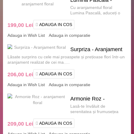
Cu aranjamentul floral
aranjament floral
Lumina Pascală, aduceți o
rază de lumină și bucurie în
casa dumneavoast.....
199,00 Lei
ADAUGA IN COS
Adauga in Wish List
Adauga in comparatie
Surpriza - Aranjament
Lăsate surprins cu cele mai proaspete și prețioase flori într-un
floral
aranjament realizat de cei ma.....
206,00 Lei
ADAUGA IN COS
Adauga in Wish List
Adauga in comparatie
Armonie Roz -
Lasă-te învăluit de
aranjament floral
serenitatea și frumusețea
delicată a acestui Aranjament
Armonie roz î.....
209,00 Lei
ADAUGA IN COS
Adauga in Wish List
Adauga in comparatie