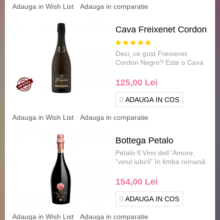
Adauga in Wish List
Adauga in comparatie
Cava Freixenet Cordon
Negro
Deci, ce gust Freixenet
Cordon Negro? Este o Cava
modernă, luminoasă, cu un
stil foarte revigorant ș.....
125,00 Lei
ADAUGA IN COS
Adauga in Wish List
Adauga in comparatie
Bottega Petalo
Petalo Il Vino dell 'Amore,
"vinul iubirii" în limba romană
este un vin spumant .....
154,00 Lei
ADAUGA IN COS
Adauga in Wish List
Adauga in comparatie