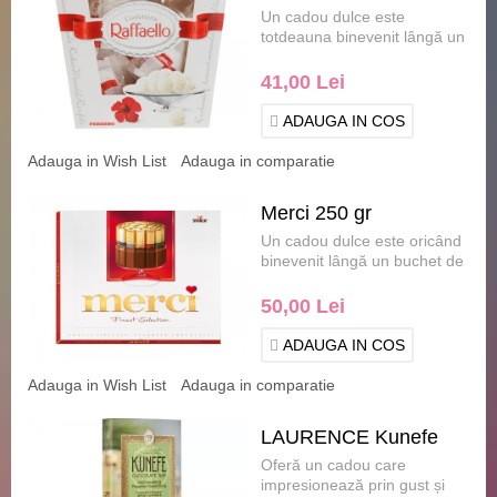
Un cadou dulce este
totdeauna binevenit lângă un
buchet de flori sau un
aranjament floral , tr.....
41,00 Lei
ADAUGA IN COS
Adauga in Wish List
Adauga in comparatie
Merci 250 gr
Un cadou dulce este oricând
binevenit lângă un buchet de
flori sau un aranjament floral
.....
50,00 Lei
ADAUGA IN COS
Adauga in Wish List
Adauga in comparatie
LAURENCE Kunefe
Oferă un cadou care
Ciocolată Grecească
impresionează prin gust și