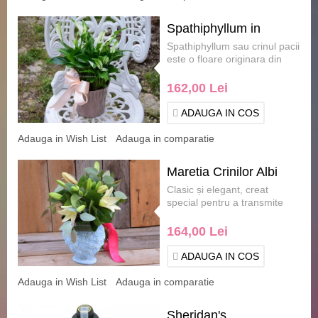
Spathiphyllum in
Spathiphyllum sau crinul pacii
ghiveci
este o floare originara din
America Centrala si cea de
Sud , floarea .....
162,00 Lei
ADAUGA IN COS
Adauga in Wish List
Adauga in comparatie
Maretia Crinilor Albi
Clasic și elegant, creat
special pentru a transmite
emoții și gânduri bune cu
ocazia zilei de .....
164,00 Lei
ADAUGA IN COS
Adauga in Wish List
Adauga in comparatie
Sheridan's