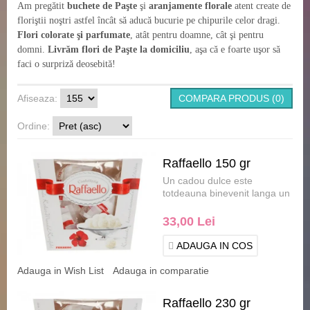
Am pregătit
buchete de Paşte
şi
aranjamente florale
atent create de
floriştii noştri astfel încât să aducă bucurie pe chipurile celor dragi.
Flori colorate şi parfumate
, atât pentru doamne, cât şi pentru
domni.
Livrăm flori de Paşte la domiciliu
, aşa că e foarte uşor să
faci o surpriză deosebită!
Afiseaza:
COMPARA PRODUS (0)
Ordine:
Raffaello 150 gr
Un cadou dulce este
totdeauna binevenit langa un
buchet de flori sau un
aranjament floral ,
33,00 Lei
complete.....
ADAUGA IN COS
Adauga in Wish List
Adauga in comparatie
Raffaello 230 gr