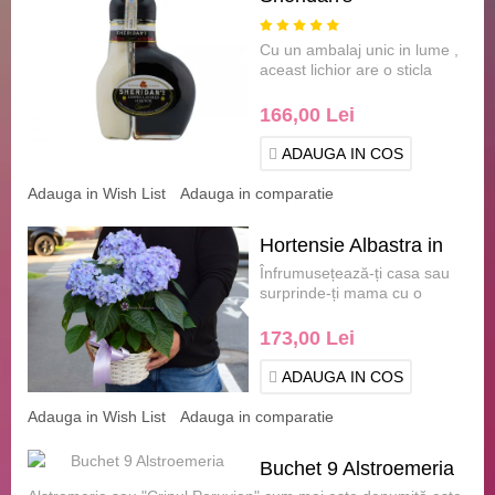
Cu un ambalaj unic in lume ,
aceast lichior are o sticla
inedita impartita in doua
sectiuni , in pri.....
166,00 Lei
ADAUGA IN COS
Adauga in Wish List
Adauga in comparatie
Hortensie Albastra in
Înfrumusețează-ți casa sau
ghiveci
surprinde-ți mama cu o
hortensie albastră în ghiveci -
un cad.....
173,00 Lei
ADAUGA IN COS
Adauga in Wish List
Adauga in comparatie
Buchet 9 Alstroemeria