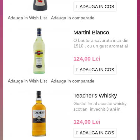
ADAUGA IN COS
Adauga in Wish List
Adauga in comparatie
Martini Bianco
O bautura savurata inca din
1910 , cu un gust aromat al
vinului alb sec , o dulceata
irezistibila da.....
124,00 Lei
ADAUGA IN COS
Adauga in Wish List
Adauga in comparatie
Teacher's Whisky
Gustul fin al acestui whisky
scotian invechit 3 ani in
butoaie de stejar
completeaza perfect b.....
124,00 Lei
ADAUGA IN COS