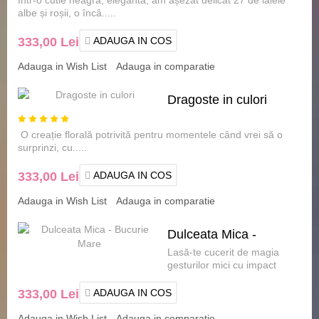
albe și roșii, o încâ.....
333,00 Lei
ADAUGA IN COS
Adauga in Wish List
Adauga in comparatie
Dragoste in culori
O creație florală potrivită pentru momentele când vrei să o
surprinzi, cu.....
333,00 Lei
ADAUGA IN COS
Adauga in Wish List
Adauga in comparatie
Dulceata Mica -
Lasă-te cucerit de magia
Bucurie Mare
gesturilor mici cu impact
uriaș! Dulceață Mică -
Bucurie Mare nu este doar
333,00 Lei
ADAUGA IN COS
.....
Adauga in Wish List
Adauga in comparatie