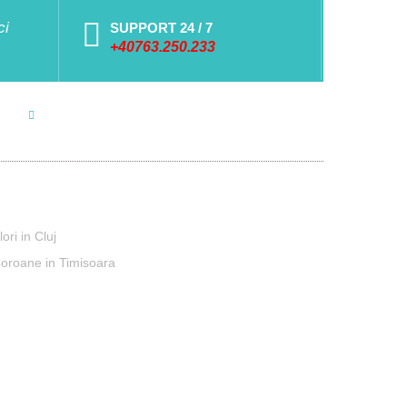
ci
SUPPORT 24 / 7
+40763.250.233
eaua Smart Delivery
lori in Cluj
oroane in Timisoara