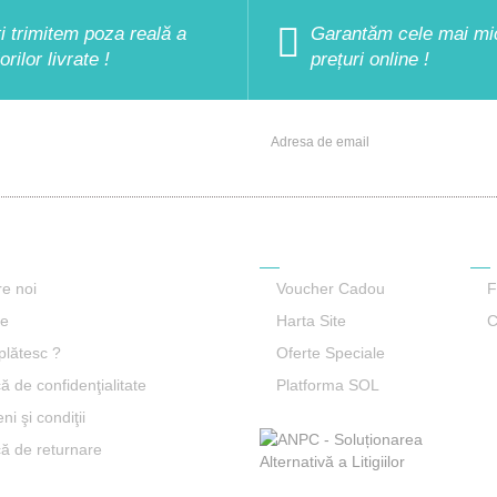
ți trimitem poza reală a
Garantăm cele mai mi
lorilor livrate !
prețuri online !
NEWSLETTER
ţii
Service Clienti
Ret
e noi
Voucher Cadou
F
re
Harta Site
C
lătesc ?
Oferte Speciale
că de confidenţialitate
Platforma SOL
i şi condiţii
ică de returnare