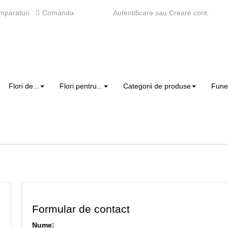
mparaturi
Comanda
Autentificare
sau
Creare cont
.
Flori de...
Flori pentru...
Categorii de produse
Fune
Formular de contact
Nume: