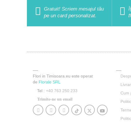
Gratuit! Scriem mesajul tău
Î
pe un card personalizat.
f
Contact
Informa
Flori in Timisoara.eu este operat
Despr
de
Florale SRL
Livra
Tel :
+40 763 250 233
Cum p
Trimite-ne un email
Politi
Termen
Polit