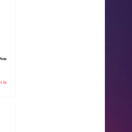
 Non
ri în