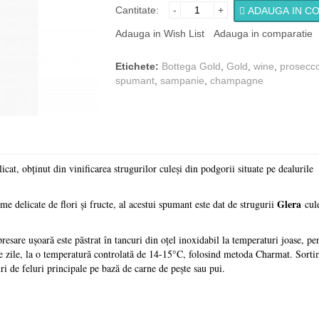
Cantitate:
-
+
ADAUGA IN C
Adauga in Wish List
Adauga in comparatie
Etichete:
Bottega Gold
,
Gold
,
wine
,
prosecc
spumant
,
sampanie
,
champagne
›
at, obţinut din vinificarea strugurilor culeşi din podgorii situate pe dealurile
Glera
 delicate de flori şi fructe, al acestui spumant este dat de strugurii
cul
resare uşoară este păstrat în tancuri din oţel inoxidabil la temperaturi joase, pen
e zile, la o temperatură controlată de 14-15°C, folosind metoda Charmat. Sorti
turi de feluri principale pe bază de carne de peşte sau pui.