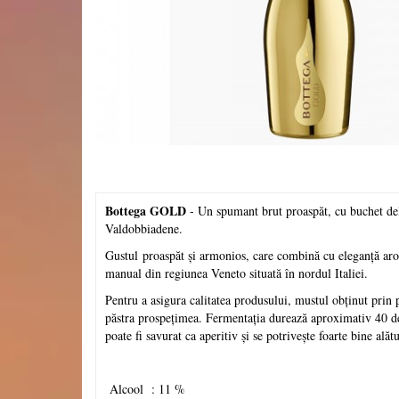
‹
Bottega GOLD
- Un spumant brut proaspăt, cu buchet delic
Valdobbiadene.
Gustul proaspăt şi armonios, care combină cu eleganţă arome
manual din regiunea Veneto situată în nordul Italiei.
Pentru a asigura calitatea produsului, mustul obţinut prin p
păstra prospeţimea. Fermentaţia durează aproximativ 40 d
poate fi savurat ca aperitiv şi se potriveşte foarte bine ală
Alcool : 11 %