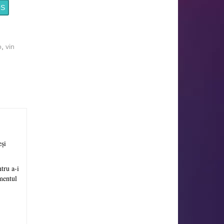
OS
o
,
vin
eși
tru a-i
mentul