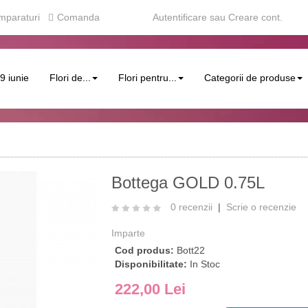
mparaturi
Comanda
Autentificare
sau
Creare cont
.
29 iunie
Flori de...
Flori pentru...
Categorii de produse
Bottega GOLD 0.75L
0 recenzii
|
Scrie o recenzie
Imparte
Cod produs:
Bott22
Disponibilitate:
In Stoc
222,00 Lei