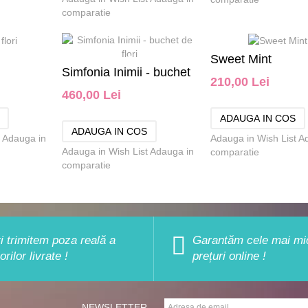
comparatie
Sweet Mint
Simfonia Inimii - buchet
210,00 Lei
460,00 Lei
de flori
Adauga in
Adauga in Wish List
A
Adauga in Wish List
Adauga in
comparatie
comparatie
ți trimitem poza reală a
Garantăm cele mai mi
lorilor livrate !
prețuri online !
NEWSLETTER