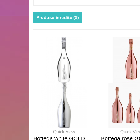
Produse inrudite (9)
Quick View
Quick Vi
Bottega white GOLD
Bottega rose 