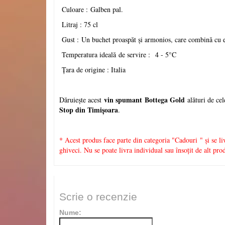
Culoare :
Galben pal
.
Litraj : 75 cl
Gust :
Un buchet proaspăt şi armonios, care combină cu el
Temperatura ideal
ă
de servire :
4 - 5°C
Țara de origine : Italia
vin spumant
Bottega Gold
D
ă
ruie
ș
te acest
al
ă
turi de ce
Stop din Timi
ș
oara
.
* Acest produs face parte din categoria "Cadouri " și se liv
ghiveci. Nu se poate livra individual sau însoțit de alt pr
Scrie o recenzie
Nume: