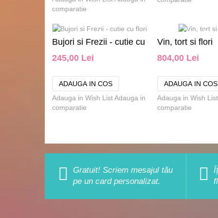
comparatie
Bujori si Frezii - cutie cu
Vin, tort si flori
245,00 Lei
804,00 Lei
flori
Adauga in Wish List
Adauga in
Adauga in Wish List
comparatie
comparatie
Gratuit! Scriem mesajul tău
Î
pe un card personalizat.
f