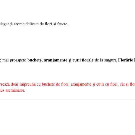
eganţă arome delicate de flori şi fructe.
buchete, aranjamente
ș
i cutii florale
Flor
ă
rie
le mai proaspete
de la singura
rează doar împreună cu buchete de flori, aranjamente și cutii cu flori, cât și flo
odus asemănător.