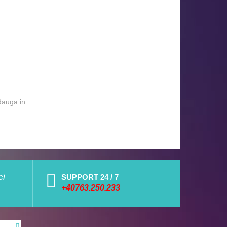
dauga in
ci
SUPPORT 24 / 7
+40763.250.233