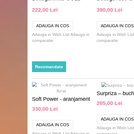
0.75L
1.5L
222,00 Lei
390,00 Lei
Adauga in Wish List
Adauga in
Adauga in Wish List
comparatie
comparatie
Recomandate
Surpriza – buche
Soft Power - aranjament
265,00 Lei
330,00 Lei
floral
Adauga in Wish List
Adauga in Wish List
Adauga in
comparatie