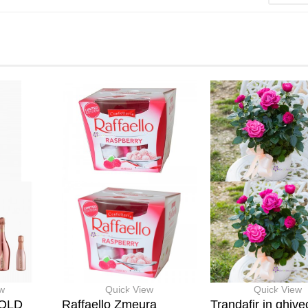
ew
Quick View
Quick View
GOLD
Raffaello Zmeura
Trandafir in ghive