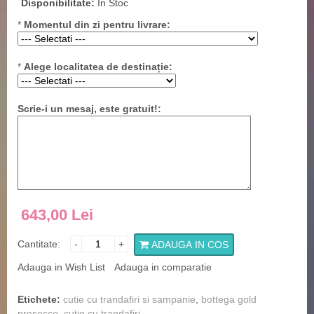
Disponibilitate:
In Stoc
*
Momentul din zi pentru livrare:
*
Alege localitatea de destinație:
Scrie-i un mesaj, este gratuit!:
643,00 Lei
Cantitate:
-
+
ADAUGA IN COS
Adauga in Wish List
Adauga in comparatie
Etichete:
cutie cu trandafiri si sampanie
,
bottega gold
prosecco
,
cutie cu trandafiri