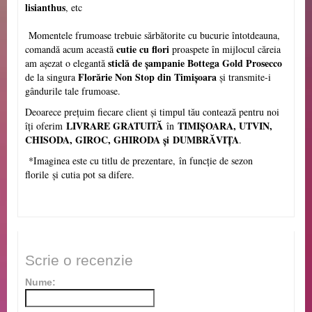
lisianthus
, etc
Momentele frumoase trebuie sărbătorite cu bucurie întotdeauna,
cutie cu flori
comandă acum această
proaspete în mijlocul căreia
sticlă de șampanie Bottega Gold Prosecco
am așezat o elegantă
Florărie Non Stop din Timișoara
de la singura
și transmite-i
gândurile tale frumoase.
Deoarece prețuim fiecare client și timpul tău contează pentru noi
LIVRARE GRATUITĂ
TIMIȘOARA, UTVIN,
îți oferim
în
CHISODA, GIROC, GHIRODA și
DUMBRĂVIȚA
.
*Imaginea este cu titlu de prezentare,
î
n func
ț
ie de sezon
florile
ș
i cutia pot sa difere.
Scrie o recenzie
Nume: