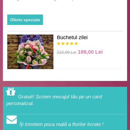
Oferte speciale
Buchetul zilei
199,00 Lei
222,00 Lei
Gratuit! Scriem mesajul tău pe un card
personalizat.
Îți trimitem poza reală a florilor livrate !