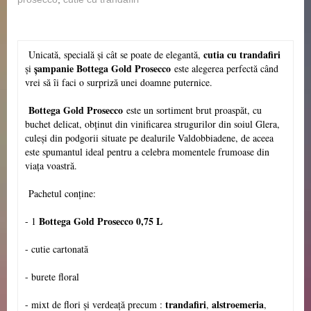
cutia cu trandafiri
Unicat
ă
, specială și cât se poate de elegantă,
șampanie Bottega Gold
Prosecco
și
este alegerea perfectă când
vrei să îi faci o surpriză unei doamne puternice.
Bottega Gold
Prosecco
este un sortiment brut proaspăt, cu
buchet delicat, obținut din vinificarea strugurilor din soiul Glera,
culeși din podgorii situate pe dealurile Valdobbiadene, de aceea
este spumantul ideal pentru a celebra momentele frumoase din
viața voastră.
Pachetul conține:
Bottega Gold Prosecco 0,75 L
- 1
- cutie cartonată
- burete floral
trandafiri
alstroemeria
- mixt de flori și verdeață precum :
,
,