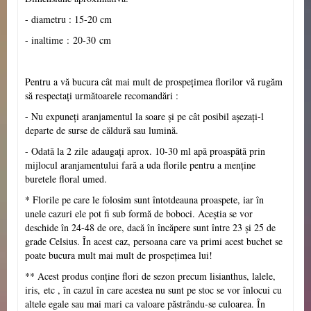
- diametru : 15-20 cm
- inaltime :
20-30
cm
Pentru a vă bucura cât mai mult de prospețimea florilor vă rugăm
să respectați următoarele recomandări :
- Nu expuneți aranjamentul la soare și pe cât posibil așezați-l
departe de surse de căldură sau lumină.
- Odată la 2 zile adaugați aprox. 10-30 ml apă proaspătă prin
mijlocul aranjamentului fară a uda florile pentru a menține
buretele floral umed.
* Florile pe care le folosim sunt întotdeauna proaspete, iar în
unele cazuri ele pot fi sub formă de boboci. Aceștia se vor
deschide în 24-48 de ore, dacă în încăpere sunt între 23 și 25 de
grade Celsius. În acest caz, persoana care va primi acest buchet se
poate bucura mult mai mult de prospețimea lui!
**
Acest produs conține flori de sezon precum lisianthus, lalele,
iris,
etc , în cazul în care acestea nu sunt pe stoc se vor înlocui cu
altele egale sau mai mari ca valoare păstrându-se culoarea. În