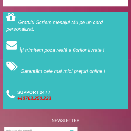
Gratuit! Scriem mesajul tău pe un card
personalizat.
Îți trimitem poza reală a florilor livrate !
Garantăm cele mai mici prețuri online !
SUPPORT 24 / 7
+40763.250.233
NEWSLETTER