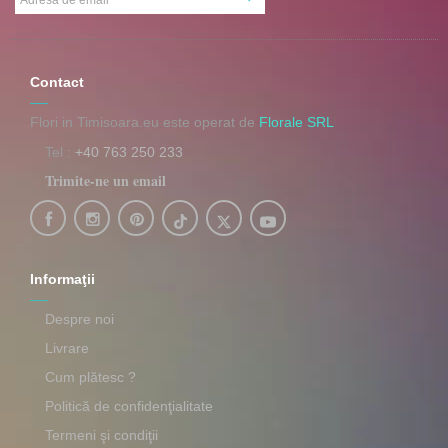
Contact
Flori in Timisoara.eu este operat de
Florale SRL
Tel :
+40 763 250 233
Trimite-ne un email
Informaţii
Despre noi
Livrare
Cum plătesc ?
Politică de confidenţialitate
Termeni şi condiţii