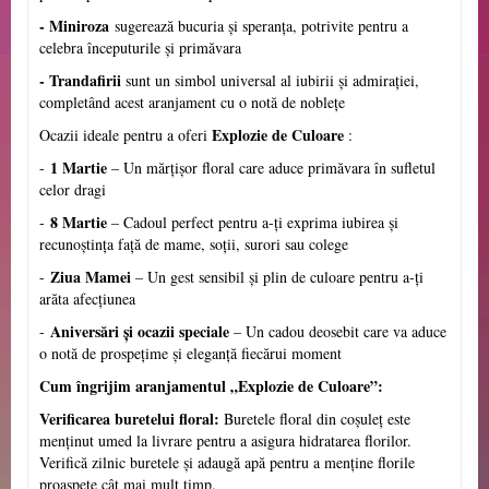
- Miniroza
sugerează bucuria și speranța, potrivite pentru a
celebra începuturile și primăvara
- Trandafirii
sunt un simbol universal al iubirii și admirației,
completând acest aranjament cu o notă de noblețe
Explozie de Culoare 
Ocazii ideale pentru a oferi 
:
1 Martie
-
– Un mărțișor floral care aduce primăvara în sufletul
celor dragi
8 Martie
-
– Cadoul perfect pentru a-ți exprima iubirea și
recunoștința față de mame, soții, surori sau colege
Ziua Mamei
-
– Un gest sensibil și plin de culoare pentru a-ți
arăta afecțiunea
Aniversări și ocazii speciale
-
– Un cadou deosebit care va aduce
o notă de prospețime și eleganță fiecărui moment
Cum îngrijim aranjamentul „Explozie de Culoare”:
Verificarea buretelui floral:
Buretele floral din coșuleț este
menținut umed la livrare pentru a asigura hidratarea florilor.
Verifică zilnic buretele și adaugă apă pentru a menține florile
proaspete cât mai mult timp.