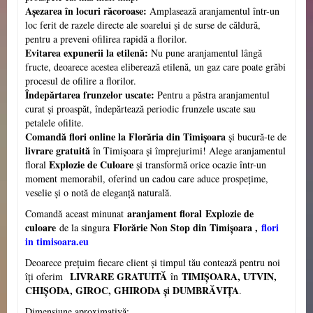
Așezarea în locuri răcoroase:
Amplasează aranjamentul într-un
loc ferit de razele directe ale soarelui și de surse de căldură,
pentru a preveni ofilirea rapidă a florilor.
Evitarea expunerii la etilenă:
Nu pune aranjamentul lângă
fructe, deoarece acestea eliberează etilenă, un gaz care poate grăbi
procesul de ofilire a florilor.
Îndepărtarea frunzelor uscate:
Pentru a păstra aranjamentul
curat și proaspăt, îndepărtează periodic frunzele uscate sau
petalele ofilite.
Comandă flori online la Florăria din Timișoara
și bucură-te de
livrare gratuită
în Timișoara și împrejurimi! Alege aranjamentul
Explozie de Culoare
floral
și transformă orice ocazie într-un
moment memorabil, oferind un cadou care aduce prospețime,
veselie și o notă de eleganță naturală.
aranjament floral
Explozie de
Comandă aceast minunat
culoare
Florărie Non Stop din Timișoara ,
flori
de la singura
in timisoara.eu
Deoarece prețuim fiecare client și timpul tău contează pentru noi
LIVRARE GRATUITĂ
TIMIȘOARA, UTVIN,
îți oferim
în
CHI
Ș
ODA, GIROC, GHIRODA și DUMBRĂVI
Ţ
A
.
Dimensiune aproximativă: