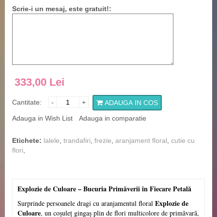
Scrie-i un mesaj, este gratuit!:
333,00 Lei
Cantitate:
-
+
ADAUGA IN COS
Adauga in Wish List
Adauga in comparatie
Etichete:
lalele
,
trandafiri
,
frezie
,
aranjament floral
,
cutie cu
flori
,
Explozie de Culoare – Bucuria Primăverii în Fiecare Petală
Explozie de
Surprinde persoanele dragi cu aranjamentul floral
Culoare
, un coșuleț gingaș plin de flori multicolore de primăvară,