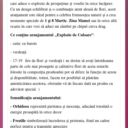
care aduce o explozie de prospețime și veselie în orice încăpere.
Cu un design echilibrat și o combinație atent aleasă de flori, acest
aranjament este ideal pentru a celebra frumusețea naturii și a crea
1 și 8 Martie
Ziua Mamei
momente speciale de
,
sau în orice altă
ocazie în care vrei să aduci un zâmbet pe chipul cuiva drag.
Ce conține aranjamentul
„Explozie de Culoare”
:
- cutie
cu burete
- verdea
ț
ă
- 17-19
fire de flori
și verdeață ( ne dorim să aveți întotdeauna
parte de cele mai proaspete și calitative flori de aceia soiurile
folosite în compoziția produsului pot să difere
în funcție de sezon
și disponibilitate, totusi, facem tot posibilul să păstrăm
autenticitatea acestora, oferindu-vă de fiecare dată un produs cu
adevărat special.
)
Semnificația aranjamentului:
- Orhideea
reprezintă puritatea și inocența, aducând totodată o
energie proaspătă în orice decor
- Freziile
simbolizează încrederea și prietenia, fiind un cadou
perfect pentru a transmite apreciere