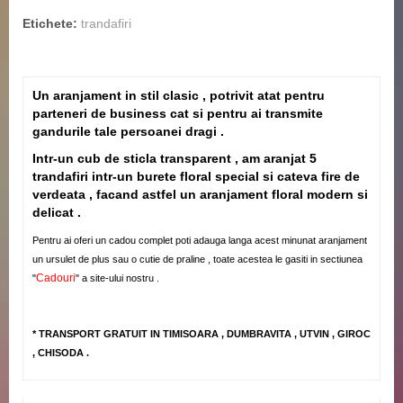
Etichete:
trandafiri
Un aranjament in stil clasic , potrivit atat pentru
parteneri de business cat si pentru ai transmite
gandurile tale persoanei dragi .
Intr-un cub de sticla transparent , am aranjat 5
trandafiri intr-un burete floral special si cateva fire de
verdeata , facand astfel un aranjament floral modern si
delicat .
Pentru ai oferi un cadou complet poti adauga langa acest minunat aranjament
un ursulet de plus sau o cutie de praline , toate acestea le gasiti in sectiunea
Cadouri
"
" a site-ului nostru .
* TRANSPORT GRATUIT IN TIMISOARA , DUMBRAVITA , UTVIN , GIROC
, CHISODA .