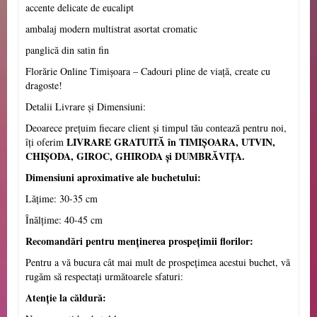
accente delicate de eucalipt
ambalaj modern multistrat asortat cromatic
panglică din satin fin
Florărie Online Timișoara – Cadouri pline de viață, create cu
dragoste!
Detalii Livrare și Dimensiuni:
Deoarece prețuim fiecare client și timpul tău contează pentru noi,
LIVRARE GRATUITĂ în TIMIȘOARA, UTVIN,
îți oferim
CHIȘODA, GIROC, GHIRODA și DUMBRĂVIŢA.
Dimensiuni aproximative ale buchetului:
Lățime: 30-35 cm
Înălțime: 40-45 cm
Recomandări pentru menținerea prospețimii florilor:
Pentru a vă bucura cât mai mult de prospețimea acestui buchet, vă
rugăm să respectați următoarele sfaturi:
Atenție la căldură: