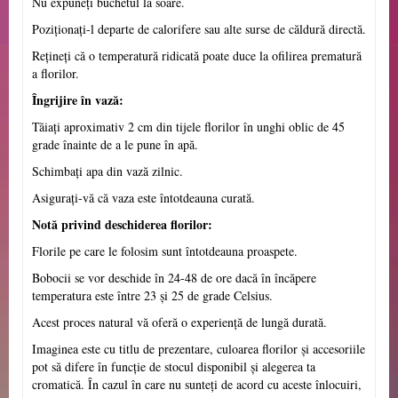
Nu expuneți buchetul la soare.
Poziționați-l departe de calorifere sau alte surse de căldură directă.
Rețineți că o temperatură ridicată poate duce la ofilirea prematură
a florilor.
Îngrijire în vază:
Tăiați aproximativ 2 cm din tijele florilor în unghi oblic de 45
grade înainte de a le pune în apă.
Schimbați apa din vază zilnic.
Asigurați-vă că vaza este întotdeauna curată.
Notă privind deschiderea florilor:
Florile pe care le folosim sunt întotdeauna proaspete.
Bobocii se vor deschide în 24-48 de ore dacă în încăpere
temperatura este între 23 și 25 de grade Celsius.
Acest proces natural vă oferă o experiență de lungă durată.
Imaginea este cu titlu de prezentare, culoarea florilor și accesoriile
pot să difere în funcție de stocul disponibil și alegerea ta
cromatică. În cazul în care nu sunteți de acord cu aceste înlocuiri,