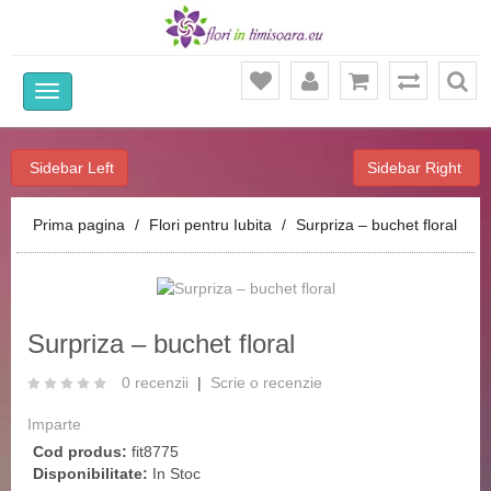
Ca
Sidebar Left
Sidebar Right
Prima pagina
Flori pentru Iubita
Surpriza – buchet floral
‹
›
Surpriza – buchet floral
0 recenzii
|
Scrie o recenzie
Imparte
Cod produs:
fit8775
Disponibilitate:
In Stoc