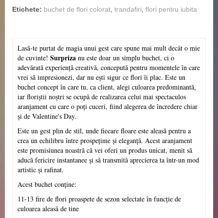
Etichete:
buchet de flori colorat
,
trandafiri
,
flori pentru iubita
Lasă-te purtat de magia unui gest care spune mai mult decât o mie
Surpriza
de cuvinte!
nu este doar un simplu buchet, ci o
adevărată experiență creativă, concepută pentru momentele în care
vrei să impresionezi, dar nu ești sigur ce flori îi plac. Este un
buchet concept în care tu, ca client, alegi culoarea predominantă,
iar floriștii noștri se ocupă de realizarea celui mai spectaculos
aranjament cu care o poți cuceri, fiind alegerea de încredere chiar
și de Valentine's Day.
Este un gest plin de stil, unde fiecare floare este aleasă pentru a
crea un echilibru între prospețime și eleganță. Acest aranjament
este promisiunea noastră că vei oferi un produs unicat, menit să
aducă fericire instantanee și să transmită aprecierea ta într-un mod
artistic și rafinat.
Acest buchet con
ț
ine:
11-13 fire de flori proaspete de sezon selectate în funcție de
culoarea aleasă de tine