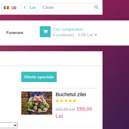
€
Lei
Cos cumparaturi
Funerare
0 produs(e) - 0,00 Lei
Oferte speciale
Buchetul zilei
199,00
222,00 Lei
Lei