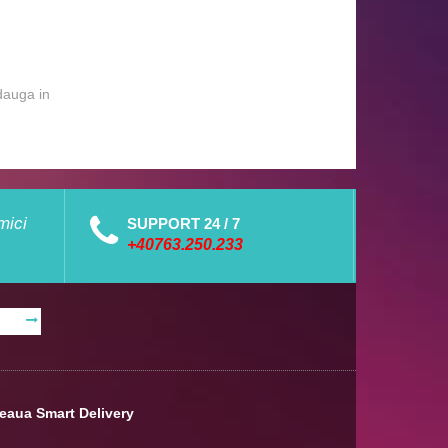
dauga in
mici
SUPPORT 24 / 7
+40763.250.233
eaua Smart Delivery