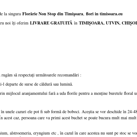
Florărie Non Stop din Timișoara
flori in timisoara.eu
de la singura
,
LIVRARE GRATUITĂ
TIMIȘOARA, UTVIN, CHIȘO
ru noi îți oferim
în
ă rugăm să respectați următoarele recomandări :
ți-l departe de surse de căldură sau lumină.
in mijlocul aranjamentului fară a uda florile pentru a menține buretele floral 
r în unele cazuri ele pot fi sub formă de boboci. Aceștia se vor deschide în 24-4
 În acest caz, persoana care va primi acest buchet se poate bucura mult mai mult
inium, alstroemeria, eryngium
etc , în cazul în care acestea nu sunt pe stoc se vo