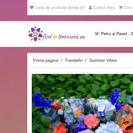
Lista de produse dorite (0)
Contul meu
Cos 
Sf. Petru și Pavel - 
Prima pagina
Trandafiri
Summer Vibes