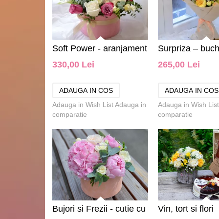
Soft Power - aranjament
Surpriza – buche
330,00 Lei
265,00 Lei
floral
Adauga in Wish List
Adauga in
Adauga in Wish List
comparatie
comparatie
Bujori si Frezii - cutie cu
Vin, tort si flori