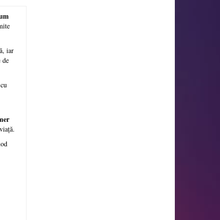
ium
mite
ă, iar
e de
 cu
mer
viață.
mod