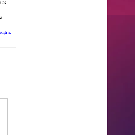
ă ne
nu
oștrii,