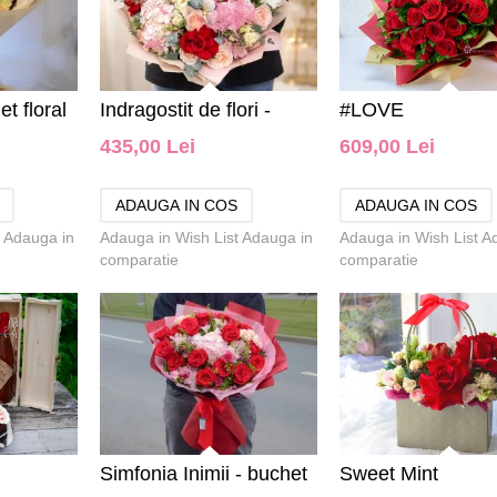
t floral
Indragostit de flori -
#LOVE
435,00 Lei
609,00 Lei
buchet de flori
Adauga in
Adauga in Wish List
Adauga in
Adauga in Wish List
A
comparatie
comparatie
Simfonia Inimii - buchet
Sweet Mint