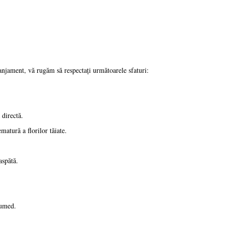
anjament, vă rugăm să respectați următoarele sfaturi:
 directă.
matură a florilor tăiate.
aspătă.
 umed.