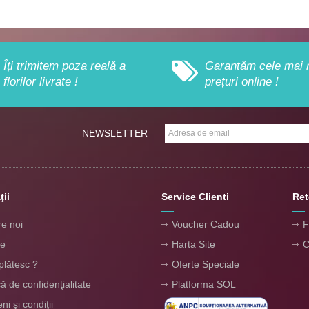
Îți trimitem poza reală a
Garantăm cele mai 
florilor livrate !
prețuri online !
NEWSLETTER
ţii
Service Clienti
Ret
e noi
Voucher Cadou
F
re
Harta Site
C
lătesc ?
Oferte Speciale
că de confidenţialitate
Platforma SOL
i şi condiţii