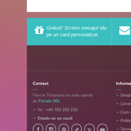
Gratuit! Scriem mesajul tău
pe un card personalizat.
Contact
Informa
Flori in Timisoara.eu este operat
Despr
de
Florale SRL
Livra
Tel :
+40 763 250 233
Cum p
Trimite-ne un email
Politi
Termen