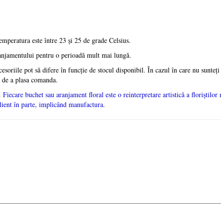
emperatura este între 23 și 25 de grade Celsius.
anjamentului pentru o perioadă mult mai lungă.
cesoriile pot să difere în funcție de stocul disponibil. În cazul în care nu sunteți
e de a plasa comanda.
 Fiecare buchet sau aranjament floral este o reinterpretare artistică a floriștilor n
client în parte, implicând manufactura.