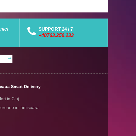
mici
SUPPORT 24 / 7
+40763.250.233
eaua Smart Delivery
lori in Cluj
oroane in Timisoara