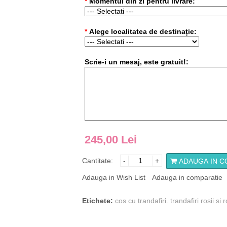
*
Momentul din zi pentru livrare:
*
Alege localitatea de destinație:
Scrie-i un mesaj, este gratuit!:
245,00 Lei
Cantitate:
-
+
ADAUGA IN C
Adauga in Wish List
Adauga in comparatie
Etichete:
cos cu trandafiri. trandafiri rosii si 