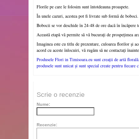
Florile pe care le folosim sunt întotdeauna proaspete.
În unele cazuri, acestea pot fi livrate sub formă de boboci.
Bobocii se vor deschide în 24-48 de ore dacă în încăpere t
Această etapă vă permite să vă bucurați de prospețimea ar
Imaginea este cu titlu de prezentare, culoarea florilor și ac
acord cu aceste înlocuiri, vă rugăm să ne contactați înaint
Produsele Flori in Timisoara.eu sunt creații de artă florală.
produsele sunt unicat și sunt special create pentru f
iecare 
Scrie o recenzie
Nume:
Recenzie: