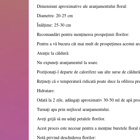
Dimensiuni aproximative ale aranjamentului floral:
Diametru: 20-25 cm
Înălțime: 25-30 cm
Recomandări pentru menținerea prospețimii florilor:
Pentru a vă bucura cât mai mult de prospețimea acestui ar
Atenție la căldură:
Nu expuneți aranjamentul la soare.
Poziționați-l departe de calorifere sau alte surse de căldură
Rețineți că o temperatură ridicată poate duce la ofilirea pre
Hidratare:
Odată la 2 zile, adăugați aproximativ 30-50 ml de apă pro
Turnați apa prin mijlocul aranjamentului.
Aveți grijă să nu udați petalele florilor.
Acest proces este necesar pentru a menține buretele floral
Notă privind deschiderea florilor: