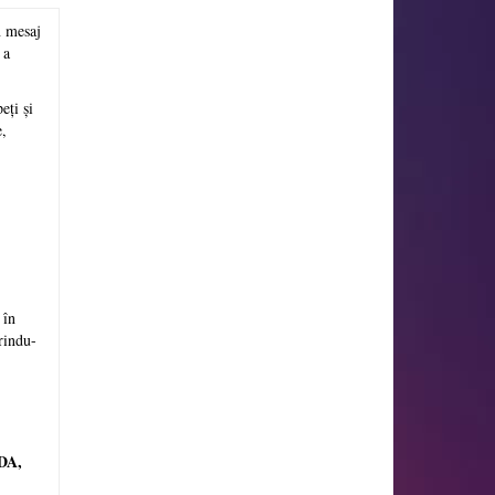
n mesaj
 a
eți și
e,
 în
erindu-
DA,