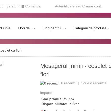
cumparaturi
Comanda
Autentificare
sau
Creare cont
.
29 iunie
Flori de...
Flori pentru...
Categorii de produse
osulet cu flori
Mesagerul Inimii - cosulet 
›
flori
0 recenzii
|
Scrie o recenzie
Imparte
Cod produs:
fit8774
Disponibilitate:
In Stoc