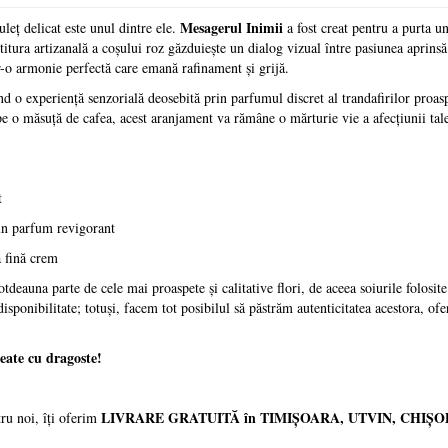
Mesagerul Inimii
uleț delicat este unul dintre ele.
a fost creat pentru a purta u
titura artizanală a coșului roz găzduiește un dialog vizual între pasiunea aprinsă
într-o armonie perfectă care emană rafinament și grijă.
nd o experiență senzorială deosebită prin parfumul discret al trandafirilor proasp
 pe o măsuță de cafea, acest aranjament va rămâne o mărturie vie a afecțiunii tal
t
 un parfum revigorant
ă fină crem
tdeauna parte de cele mai proaspete și calitative flori, de aceea soiurile folosite
isponibilitate; totuși, facem tot posibilul să păstrăm autenticitatea acestora, of
eate cu dragoste!
LIVRARE GRATUITĂ în TIMIȘOARA, UTVIN, CHIȘO
tru noi, îți oferim