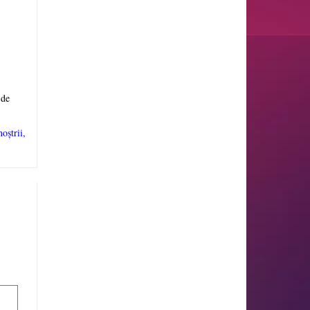
 de
oștrii,