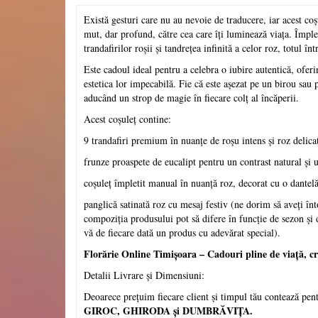
Există gesturi care nu au nevoie de traducere, iar acest coș
mut, dar profund, către cea care îți luminează viața. Împle
trandafirilor roșii și tandrețea infinită a celor roz, totul 
Este cadoul ideal pentru a celebra o iubire autentică, oferi
estetica lor impecabilă. Fie că este așezat pe un birou sau
aducând un strop de magie în fiecare colț al încăperii.
Acest coșuleț contine:
9 trandafiri premium în nuanțe de roșu intens și roz delica
frunze proaspete de eucalipt pentru un contrast natural și
coșuleț împletit manual în nuanță roz, decorat cu o dantel
panglică satinată roz cu mesaj festiv (ne dorim să aveți înto
compoziția produsului pot să difere în funcție de sezon și d
vă de fiecare dată un produs cu adevărat special).
Florărie Online Timișoara – Cadouri pline de viață, cr
Detalii Livrare și Dimensiuni:
Deoarece prețuim fiecare client și timpul tău contează pen
GIROC, GHIRODA și DUMBRĂVIŢA.