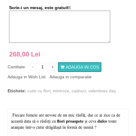
Scrie-i un mesaj, este gratuit!:
268,00 Lei
Cantitate:
-
+
ADAUGA IN COS
Adauga in Wish List
Adauga in comparatie
Etichete:
cutie cu flori
,
miniroze
,
cadouri
,
valentines day
Fiecare femeie are nevoie de un mic răsfăț, dar ce ai zice ca de
flori proaspete
dulce
această data să o răsfeți cu
și ceva
toate
aranjate într-o cutie drăgălașă în formă de inimă ?