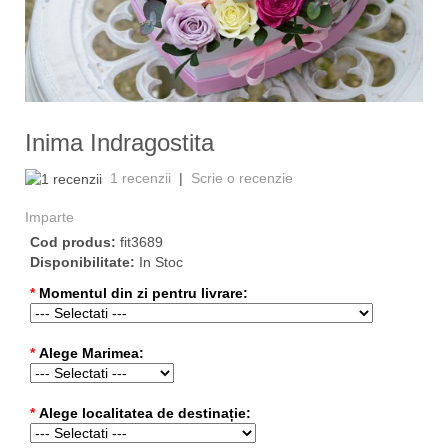
‹
›
Inima Indragostita
1 recenzii
|
Scrie o recenzie
Imparte
Cod produs:
fit3689
Disponibilitate:
In Stoc
*
Momentul din zi pentru livrare:
*
Alege Marimea:
*
Alege localitatea de destinație: