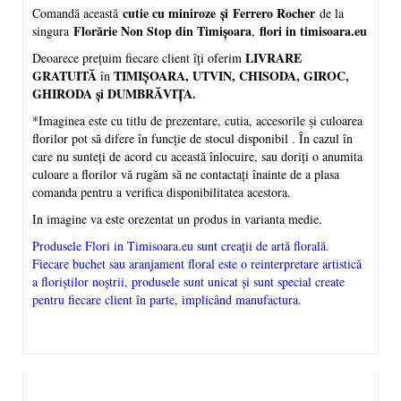
cutie cu miniroze
și
Ferrero Rocher
Comandă această
de la
Florărie Non Stop din Timișoara
flori in timisoara.eu
singura
,
LIVRARE
Deoarece prețuim fiecare client îți oferim
GRATUITĂ
TIMIȘOARA, UTVIN, CHISODA, GIROC,
în
GHIRODA și DUMBRĂVIȚA.
*Imaginea este cu titlu de prezentare, cutia, accesorile și culoarea
florilor pot să difere în funcție de stocul disponibil . În cazul în
care nu sunteți de acord cu această înlocuire, sau doriți o anumita
culoare a florilor vă rugăm să ne contactați înainte de a plasa
comanda pentru a verifica disponibilitatea acestora.
In imagine va este orezentat un produs in varianta medie.
Produsele Flori in Timisoara.eu sunt creații de artă florală.
Fiecare buchet sau aranjament floral este o reinterpretare artistică
a floriștilor noștrii, produsele sunt unicat și sunt special create
pentru fiecare client în parte, implicând manufactura.