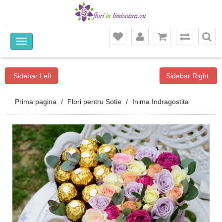
Ca
Sidebar Left
Sidebar Right
Prima pagina
Flori pentru Sotie
Inima Indragostita