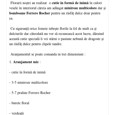
cutie în formă de inimă
Florarii noștri au realizat o
în culori
miniroze multicolore
vesele în interiorul căreia am adăugat
dar și
bomboane Ferrero Rocher
pentru un răsfăț dulce doar pentru
ea.
Cu siguranță orice femeie iubește florile la fel de mult ca și
dulciurile dar câteodată nu vor să recunoască acest lucru, dăruind
această cutie specială îi vei stârni o pasiune nebună de dragoste și
un răsfăț dulce pentru clipele tandre.
Aranjamentul se poate comanda in trei dimensiuni :
Aranjament mic
1.
:
- cutie în formă de inimă
- 3-5 miniroze multicolore
- 5-7 praline Ferrero Rocher
- burete floral
- verdeață