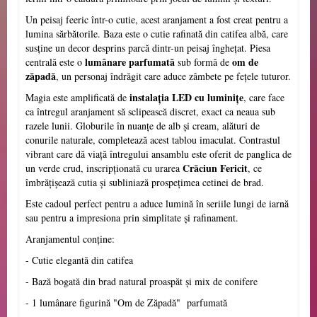
Un peisaj feeric într-o cutie, acest aranjament a fost creat pentru a
lumina sărbătorile. Baza este o cutie rafinată din catifea albă, care
susține un decor desprins parcă dintr-un peisaj înghețat. Piesa
lumânare parfumată
om de
centrală este o
sub formă de
zăpadă
, un personaj îndrăgit care aduce zâmbete pe fețele tuturor.
instalația LED cu luminițe
Magia este amplificată de
, care face
ca întregul aranjament să sclipească discret, exact ca neaua sub
razele lunii. Globurile în nuanțe de alb și cream, alături de
conurile naturale, completează acest tablou imaculat. Contrastul
vibrant care dă viață întregului ansamblu este oferit de panglica de
Crăciun Fericit
un verde crud, inscripționată cu urarea
, ce
îmbrățișează cutia și subliniază prospețimea cetinei de brad.
Este cadoul perfect pentru a aduce lumină în seriile lungi de iarnă
sau pentru a impresiona prin simplitate și rafinament.
Aranjamentul conține:
- Cutie elegantă din catifea
- Bază bogată din brad natural proaspăt și mix de conifere
- 1 lumânare figurină "Om de Zăpadă" parfumată