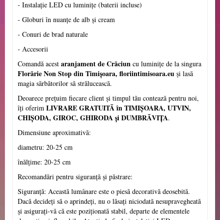
- Instalație LED cu luminițe (baterii incluse)
- Globuri în nuanțe de alb și cream
- Conuri de brad naturale
- Accesorii
aranjament de Crăciun
Comandă acest
cu luminițe de la singura
Florărie Non Stop din Timișoara, floriintimisoara.eu
și lasă
magia sărbătorilor să strălucească.
Deoarece prețuim fiecare client și timpul tău contează pentru noi,
LIVRARE GRATUITĂ în TIMIȘOARA, UTVIN,
îți oferim
CHIȘODA, GIROC, GHIRODA și DUMBRĂVIȚA
.
Dimensiune aproximativă:
diametru: 20-25 cm
înălțime: 20-25 cm
Recomandări pentru siguranță și păstrare:
Siguranță: Această lumânare este o piesă decorativă deosebită.
Dacă decideți să o aprindeți, nu o lăsați niciodată nesupravegheată
și asigurați-vă că este poziționată stabil, departe de elementele