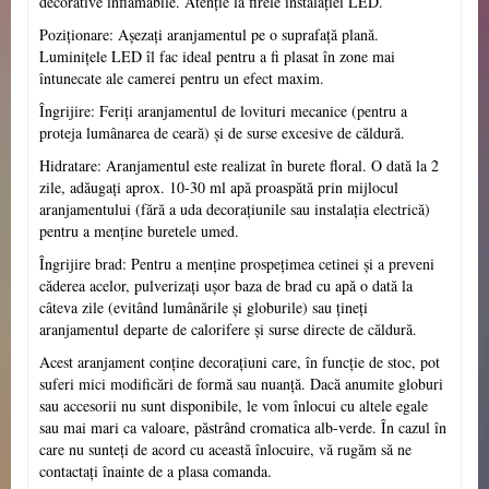
decorative inflamabile. Atenție la firele instalației LED.
Poziționare: Așezați aranjamentul pe o suprafață plană.
Luminițele LED îl fac ideal pentru a fi plasat în zone mai
întunecate ale camerei pentru un efect maxim.
Îngrijire: Feriți aranjamentul de lovituri mecanice (pentru a
proteja lumânarea de ceară) și de surse excesive de căldură.
Hidratare: Aranjamentul este realizat în burete floral. O dată la 2
zile, adăugați aprox. 10-30 ml apă proaspătă prin mijlocul
aranjamentului (fără a uda decorațiunile sau instalația electrică)
pentru a menține buretele umed.
Îngrijire brad:
Pentru a menține prospețimea cetinei și a preveni
căderea acelor, pulverizați ușor baza de brad cu apă o dată la
câteva zile (evitând lumânările și globurile) sau țineți
aranjamentul departe de calorifere și surse directe de căldură.
Acest aranjament conține decorațiuni care, în funcție de stoc, pot
suferi mici modificări de formă sau nuanță. Dacă anumite globuri
sau accesorii nu sunt disponibile, le vom înlocui cu altele egale
sau mai mari ca valoare, păstrând cromatica alb-verde. În cazul în
care nu sunteți de acord cu această înlocuire, vă rugăm să ne
contactați înainte de a plasa comanda.