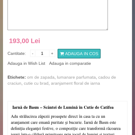
193,00 Lei
Cantitate:
-
+
ADAUGA IN COS
Adauga in Wish List
Adauga in comparatie
Etichete:
om de zapada
,
lumanare parfumata
,
cadou de
craciun
,
cutie cu brad
,
aranjament floral de iarna
Iarnă de Basm – Scântei de Lumină în Cutie de Catifea
Adu strălucirea zăpezii proaspete direct în casa ta cu un
aranjament care emană puritate și bucurie. Iarnă de Basm este
definiția eleganței festive, o compoziție care transformă răcoarea
iernii într-o căldură primitoare prin jocul de lumini și texturi.