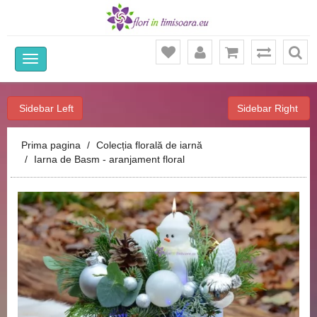
Ca
Sidebar Left
Sidebar Right
Prima pagina
Colecția florală de iarnă
Iarna de Basm - aranjament floral