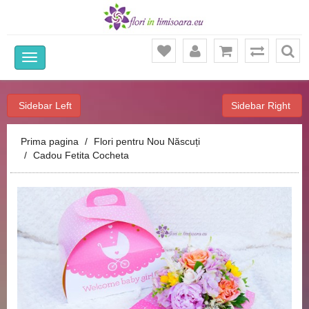
Ca
Sidebar Left
Sidebar Right
Prima pagina
Flori pentru Nou Născuți
Cadou Fetita Cocheta