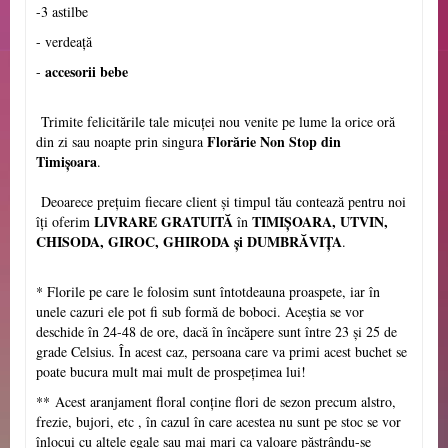
-3 astilbe
- verdeață
accesorii bebe
-
Trimite felicitările tale micuței nou venite pe lume la orice oră
Florărie Non Stop din
din zi sau noapte prin singura
Timișoara
.
Deoarece prețuim fiecare client și timpul tău contează pentru noi
LIVRARE GRATUITĂ
TIMIȘOARA, UTVIN,
îți oferim
în
CHISODA, GIROC, GHIRODA și DUMBRĂVIŢA
.
* Florile pe care le folosim sunt întotdeauna proaspete, iar în
unele cazuri ele pot fi sub formă de boboci. Aceștia se vor
deschide în 24-48 de ore, dacă în încăpere sunt între 23 și 25 de
grade Celsius. În acest caz, persoana care va primi acest buchet se
poate bucura mult mai mult de prospețimea lui!
** Acest aranjament floral conține flori de sezon precum alstro,
frezie, bujori, etc , în cazul în care acestea nu sunt pe stoc se vor
înlocui cu altele egale sau mai mari ca valoare păstrându-se