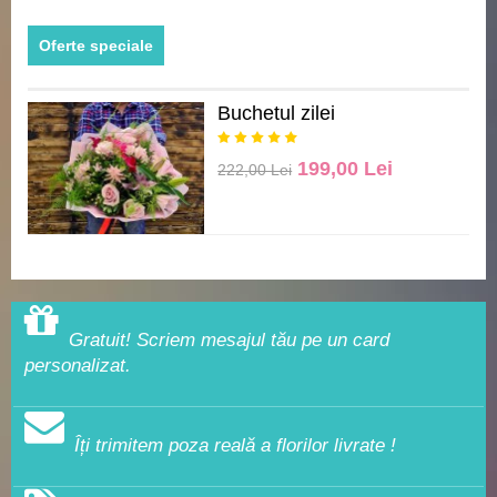
Oferte speciale
Buchetul zilei
199,00 Lei
222,00 Lei
Gratuit! Scriem mesajul tău pe un card
personalizat.
Îți trimitem poza reală a florilor livrate !