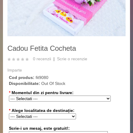
‹
›
Cadou Fetita Cocheta
0 recenzii
|
Scrie o recenzie
Imparte
Cod produs:
fit9080
Disponibilitate:
Out Of Stock
*
Momentul din zi pentru livrare:
*
Alege localitatea de destinație:
Scrie-i un mesaj, este gratuit!: