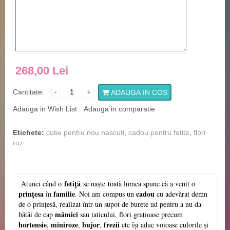
268,00 Lei
Cantitate:
-
+
ADAUGA IN COS
Adauga in Wish List
Adauga in comparatie
Etichete:
cutie pentru nou nascuti
,
cadou pentru fetite
,
flori
roz
fetiță
Atunci când o
se naşte
toată lumea spune că a venit o
prințesa
familie
cadou
în
. Noi am compus un
cu adevărat demn
de o prințesă, realizat într-un supot de burete ud pentru a nu da
mămici
bătăi de cap
sau taticului, flori grațioase precum
hortensie
miniroze
bujor
frezii
,
,
,
etc își aduc voioase culorile și