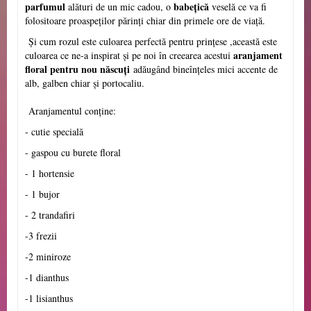
parfumul
babețică
alături de un mic cadou, o
veselă ce va fi
folositoare proaspeților părinți chiar din primele ore de viață.
Și cum rozul este culoarea perfectă pentru prințese ,această este
aranjament
culoarea ce ne-a inspirat și pe noi în creearea acestui
floral pentru nou n
ă
scu
ți
adăugând bineînțeles mici accente de
alb, galben chiar și portocaliu.
Aranjamentul conține:
- cutie specială
- gaspou cu burete floral
- 1 hortensie
- 1 bujor
- 2 trandafiri
-3 frezii
-2 miniroze
-1 dianthus
-1 lisianthus