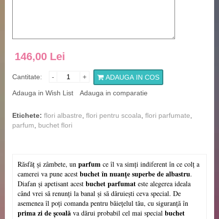
146,00 Lei
Cantitate:
-
+
ADAUGA IN COS
Adauga in Wish List
Adauga in comparatie
Etichete:
flori albastre
,
flori pentru scoala
,
flori parfumate
,
parfum
,
buchet flori
parfum
Răsfăț și zâmbete, un
ce îl va simți indiferent în ce colț a
buchet în nuanțe superbe de albastru
camerei va pune acest
.
buchet parfumat
Diafan și apetisant acest
este alegerea ideala
când vrei să renunți la banal și să dăruiești ceva special. De
asemenea îl poți comanda pentru băiețelul tău, cu siguranță în
prima zi de școală
buchet
va dărui probabil cel mai special