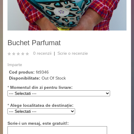
‹
›
Buchet Parfumat
0 recenzii
|
Scrie o recenzie
Imparte
Cod produs:
fit9346
Disponibilitate:
Out Of Stock
*
Momentul din zi pentru livrare:
*
Alege localitatea de destinație:
Scrie-i un mesaj, este gratuit!: