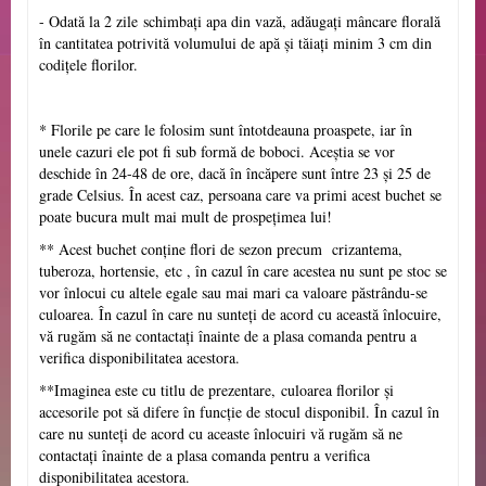
- Odată la 2 zile
schimbați apa din vază, adăugați mâncare florală
în cantitatea potrivită volumului de apă și tăiați minim 3 cm din
codițele florilor.
* Florile pe care le folosim sunt întotdeauna proaspete, iar în
unele cazuri ele pot fi sub formă de boboci. Aceștia se vor
deschide în 24-48 de ore, dacă în încăpere sunt între 23 și 25 de
grade Celsius. În acest caz, persoana care va primi acest buchet se
poate bucura mult mai mult de prospețimea lui!
**
Acest buchet conține flori de sezon precum crizantema,
tuberoza, hortensie,
etc , în cazul în care acestea nu sunt pe stoc se
vor înlocui cu altele egale sau mai mari ca valoare păstrându-se
culoarea. În cazul în care nu sunteți de acord cu această înlocuire,
vă rugăm să ne contactați înainte de a plasa comanda pentru a
verifica disponibilitatea acestora.
**Imaginea este cu titlu de prezentare,
culoarea florilor
și
accesorile pot să difere în funcție de stocul disponibil. În cazul în
care nu sunteți de acord cu aceaste înlocuiri vă rugăm să ne
contactați înainte de a plasa comanda pentru a verifica
disponibilitatea acestora.