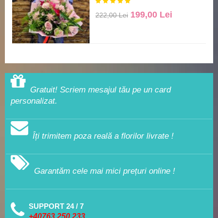
199,00 Lei
222,00 Lei
Gratuit! Scriem mesajul tău pe un card
personalizat.
Îți trimitem poza reală a florilor livrate !
Garantăm cele mai mici prețuri online !
SUPPORT 24 / 7
+40763.250.233