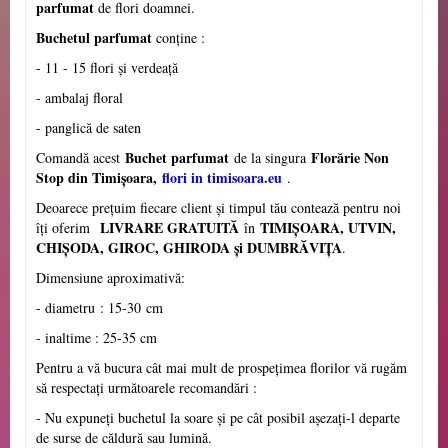
parfumat
de flori doamnei.
Buchetul parfumat
conține :
- 11 - 15 flori și verdeață
- ambalaj floral
- panglică de saten
Buchet parfumat
Florărie Non
Comandă acest
de la singura
Stop din Timișoara,
flori in timisoara.eu
.
Deoarece prețuim fiecare client și timpul tău contează pentru noi
LIVRARE GRATUITĂ
TIMIȘOARA, UTVIN,
îți oferim
în
CHI
Ș
ODA, GIROC, GHIRODA și DUMBRĂVI
Ţ
A
.
Dimensiune aproximativ
ă
:
- diametru
: 15-30
cm
- inaltime : 25-35 cm
Pentru a vă bucura cât mai mult de prospețimea florilor vă rugăm
să respectați următoarele recomandări :
- Nu expuneți buchetul la soare și pe cât posibil așezați-l departe
de surse de căldură sau lumină.