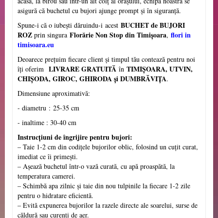
acasă, la birou sau într-un alt colț al orașului, echipa noastră se
asigură că buchetul cu bujori ajunge prompt și în siguranță.
BUCHET de BUJORI
Spune-i că o iubești dăruindu-i
acest
ROZ
Florărie Non Stop din Timișoara
flori in
prin singura
,
timisoara.eu
Deoarece prețuim fiecare client și timpul tău contează pentru noi
LIVRARE GRATUITĂ
TIMIȘOARA, UTVIN,
îți oferim
în
CHI
Ș
ODA, GIROC, GHIRODA și DUMBRĂVI
Ţ
A
.
Dimensiune aproximativ
ă
:
- diametru
:
25-35 cm
- inaltime : 30-40 cm
Instrucțiuni de îngrijire pentru bujori:
– Taie 1-2 cm din codițele bujorilor oblic, folosind un cuțit curat,
imediat ce îi primești.
– Așează buchetul într-o vază curată, cu apă proaspătă, la
temperatura camerei.
– Schimbă apa zilnic și taie din nou tulpinile la fiecare 1-2 zile
pentru o hidratare eficientă.
– Evită expunerea bujorilor la razele directe ale soarelui, surse de
căldură sau curenți de aer.