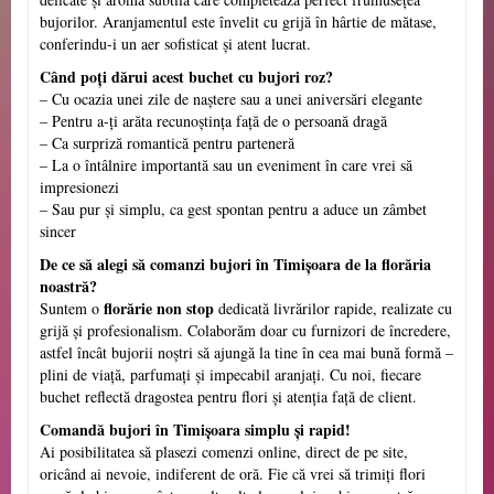
bujorilor. Aranjamentul este învelit cu grijă în hârtie de mătase,
conferindu-i un aer sofisticat și atent lucrat.
Când poți dărui acest buchet cu bujori roz?
– Cu ocazia unei zile de naștere sau a unei aniversări elegante
– Pentru a-ți arăta recunoștința față de o persoană dragă
– Ca surpriză romantică pentru parteneră
– La o întâlnire importantă sau un eveniment în care vrei să
impresionezi
– Sau pur și simplu, ca gest spontan pentru a aduce un zâmbet
sincer
De ce să alegi să comanzi bujori în Timișoara de la florăria
noastră?
florărie non stop
Suntem o
dedicată livrărilor rapide, realizate cu
grijă și profesionalism. Colaborăm doar cu furnizori de încredere,
astfel încât bujorii noștri să ajungă la tine în cea mai bună formă –
plini de viață, parfumați și impecabil aranjați. Cu noi, fiecare
buchet reflectă dragostea pentru flori și atenția față de client.
Comandă bujori în Timișoara simplu și rapid!
Ai posibilitatea să plasezi comenzi online, direct de pe site,
oricând ai nevoie, indiferent de oră. Fie că vrei să trimiți flori