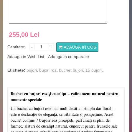
255,00 Lei
Cantitate:
-
+
ADAUGA IN COS
Adauga in Wish List
Adauga in comparatie
Etichete:
bujori
,
bujori roz
,
buchet bujori
,
15 bujori
,
Buchet cu bujori roz și eucalipt – rafinament natural pentru
momente speciale
Un buchet cu bujori este mai mult decât un simplu dar floral –
este o declarație de eleganță, sensibilitate și prospețime. Acest
bujori roz
buchet conține 7
proaspeți, parfumați și plini de
farmec, alături de eucalipt natural, cunoscut pentru frunzele sale
delicate și aroma subtilă care completează perfect frumusețea