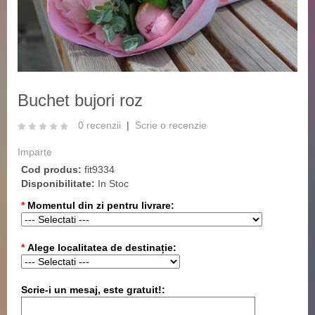
‹
›
Buchet bujori roz
0 recenzii
|
Scrie o recenzie
Imparte
Cod produs:
fit9334
Disponibilitate:
In Stoc
*
Momentul din zi pentru livrare:
*
Alege localitatea de destinație:
Scrie-i un mesaj, este gratuit!: