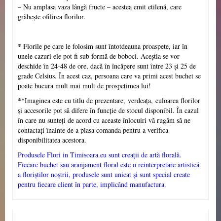
– Nu amplasa vaza lângă fructe – acestea emit etilenă, care
grăbește ofilirea florilor.
* Florile pe care le folosim sunt întotdeauna proaspete, iar în
unele cazuri ele pot fi sub formă de boboci. Aceștia se vor
deschide în 24-48 de ore, dacă în încăpere sunt între 23 și 25 de
grade Celsius. În acest caz, persoana care va primi acest buchet se
poate bucura mult mai mult de prospețimea lui!
**Imaginea este cu titlu de prezentare,
verdeața,
culoarea florilor
și
accesorile pot să difere în funcție de stocul disponibil. În cazul
în care nu sunteți de acord cu aceaste înlocuiri vă rugăm să ne
contactați înainte de a plasa comanda pentru a verifica
disponibilitatea acestora.
Produsele Flori in Timisoara.eu sunt creații de artă florală.
Fiecare buchet sau aranjament floral este o reinterpretare artistică
a floriștilor noștrii, produsele sunt unicat și sunt special create
pentru fiecare client în parte, implicând manufactura.