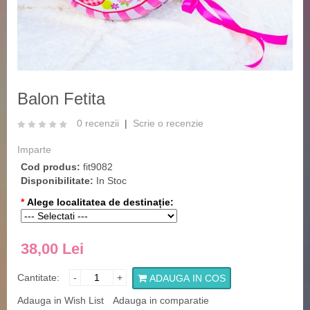
‹
›
Balon Fetita
0 recenzii
|
Scrie o recenzie
Imparte
Cod produs:
fit9082
Disponibilitate:
In Stoc
*
Alege localitatea de destinație:
38,00 Lei
Cantitate:
-
+
ADAUGA IN COS
Adauga in Wish List
Adauga in comparatie