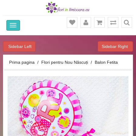
Ca
Sidebar Left
Sidebar Right
Prima pagina
Flori pentru Nou Născuți
Balon Fetita