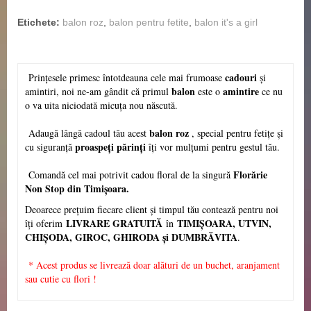
Etichete:
balon roz
,
balon pentru fetite
,
balon it's a girl
cadouri
Prințesele primesc întotdeauna cele mai frumoase
și
balon
amintire
amintiri, noi ne-am gândit că primul
este o
ce nu
o va uita niciodată micuța nou născută.
balon roz
Adaugă lângă cadoul tău acest
, special pentru fetițe și
proaspeți părinți
cu siguranță
îți vor mulțumi pentru gestul tău.
Florărie
Comandă cel mai potrivit cadou floral de la singură
Non Stop din Timișoara.
Deoarece prețuim fiecare client și timpul tău contează pentru noi
LIVRARE GRATUITĂ
TIMIȘOARA, UTVIN,
îți oferim
în
CHI
Ș
ODA, GIROC, GHIRODA și DUMBRĂVITA
.
* Acest produs se livrează doar alături de un buchet, aranjament
sau cutie cu flori !