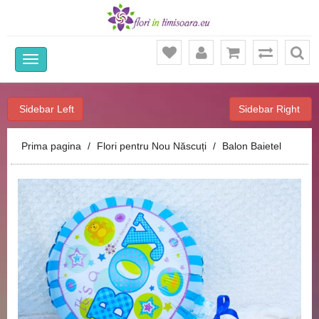
Ca
Sidebar Left
Sidebar Right
Prima pagina
Flori pentru Nou Născuți
Balon Baietel