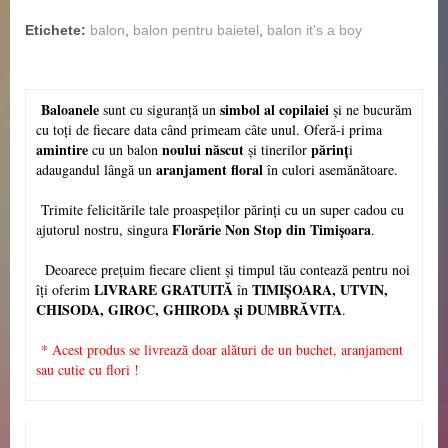
Etichete:
balon
,
balon pentru baietel
,
balon it's a boy
Baloanele
simbol al copilaiei
sunt cu siguranță un
și ne bucurăm
cu toți de fiecare data când primeam câte unul. Oferă-i prima
amintire
noului născut
părinț
cu un balon
și tinerilor
i
aranjament floral
adaugandul lângă un
în culori asemănătoare.
Trimite felicitările tale proaspeților părinți cu un super cadou cu
Florărie Non Stop din Timișoara
ajutorul nostru, singura
.
Deoarece prețuim fiecare client și timpul tău contează pentru noi
LIVRARE GRATUITĂ
TIMIȘOARA, UTVIN,
îți oferim
în
CHISODA, GIROC, GHIRODA și DUMBRĂVITA
.
* Acest produs se livrează doar alături de un buchet, aranjament
sau cutie cu flori !