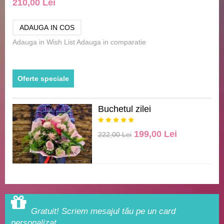
210,00 Lei
Adauga in Wish List
Adauga in comparatie
Oferte speciale
Buchetul zilei
199,00 Lei
222,00 Lei
Gratuit! Scriem mesajul tău pe un card
personalizat.