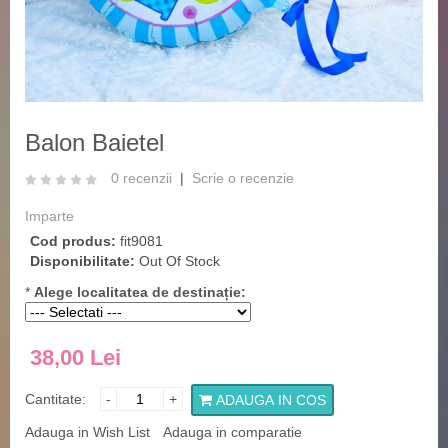
‹
›
Balon Baietel
0 recenzii
|
Scrie o recenzie
Imparte
Cod produs:
fit9081
Disponibilitate:
Out Of Stock
*
Alege localitatea de destinație:
38,00 Lei
Cantitate:
-
+
ADAUGA IN COS
Adauga in Wish List
Adauga in comparatie