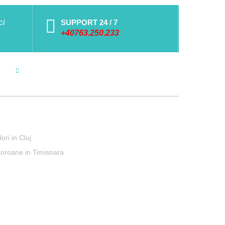
ci
SUPPORT 24 / 7
+40763.250.233
eaua Smart Delivery
lori in Cluj
oroane in Timisoara