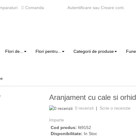
mparaturi
Comanda
Autentificare
sau
Creare cont
.
Flori de...
Flori pentru...
Categorii de produse
Fune
ee
Aranjament cu cale si orhi
›
0 recenzii
|
Scrie o recenzie
Imparte
Cod produs:
fit9152
Disponibilitate:
In Stoc