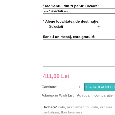
*
Momentul din zi pentru livrare:
*
Alege localitatea de destinație:
Scrie-i un mesaj, este gratuit!:
411,00 Lei
Cantitate:
-
+
ADAUGA IN C
Adauga in Wish List
Adauga in comparatie
Etichete:
cale
,
aranjament cu cale
,
orhidee
cymbidium
,
flori business