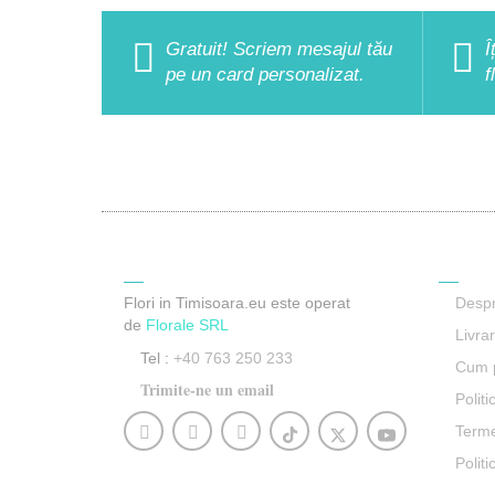
Gratuit! Scriem mesajul tău
Î
pe un card personalizat.
f
Contact
Informa
Flori in Timisoara.eu este operat
Despr
de
Florale SRL
Livra
Tel :
+40 763 250 233
Cum p
Trimite-ne un email
Politi
Termen
Polit