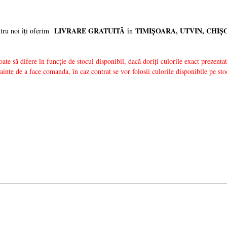
LIVRARE GRATUITĂ
TIMIȘOARA, UTVIN, CHI
Ș
ntru noi îți oferim
în
ate să difere în funcție de stocul disponibil, dacă doriți culorile exact prezentat
inte de a face comanda, în caz contrat se vor folosii culorile disponibile pe sto