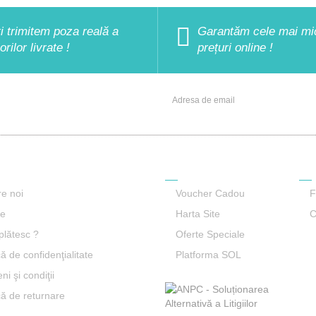
ți trimitem poza reală a
Garantăm cele mai mi
lorilor livrate !
prețuri online !
NEWSLETTER
ţii
Service Clienti
Ret
e noi
Voucher Cadou
F
re
Harta Site
C
lătesc ?
Oferte Speciale
că de confidenţialitate
Platforma SOL
i şi condiţii
ică de returnare