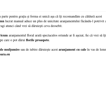
în parte pentru grația și forma ei unică așa că îți recomandăm cu căldură acest
lemn
lucrat manual aduce un plus de unicitate aranjamentului făcându-l potrivit a
ragi atunci când vrei să dăruiești ceva deosebit.
ericum
aranjamentul floral arată spectaculos oriunde ar fi așezat, fie că vrei să îți
florile proaspete
pe care o pot dărui
.
 de mulțumire
aranjament cu cale
sau de iubire dăruiește acest
în vas de lemn
soara.eu