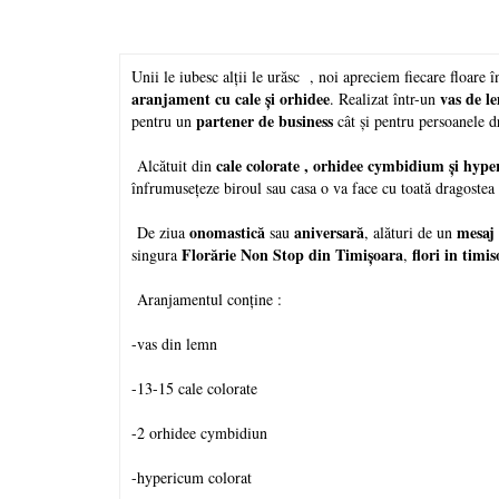
Unii le iubesc alții le urăsc
, noi apreciem fiecare floare 
aranjament cu cale și orhidee
vas de 
. Realizat într-un
partener de business
pentru un
cât și pentru persoanele d
cale colorate , orhidee cymbidium și hyp
Alcătuit din
înfrumusețeze biroul sau casa o va face cu toată dragostea 
onomastică
aniversară
mesaj
De ziua
sau
, alături de un
Florărie Non Stop din Timișoara
flori in timi
singura
,
Aranjamentul conține :
-vas din lemn
-13-15 cale colorate
-2 orhidee cymbidiun
-hypericum colorat