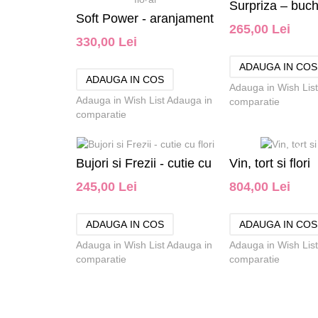
Surpriza – buche
Soft Power - aranjament
265,00 Lei
330,00 Lei
floral
Adauga in Wish List
Adauga in Wish List
Adauga in
comparatie
comparatie
Bujori si Frezii - cutie cu
Vin, tort si flori
245,00 Lei
804,00 Lei
flori
Adauga in Wish List
Adauga in
Adauga in Wish List
comparatie
comparatie