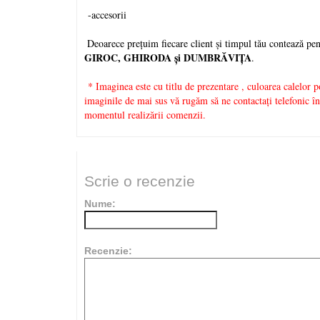
-accesorii
Deoarece prețuim fiecare client și timpul tău contează pe
GIROC, GHIRODA și DUMBRĂVI
Ţ
A
.
* Imaginea este cu titlu de prezentare , culoarea calelor po
imaginile de mai sus vă rugăm să ne contactați telefonic îna
momentul realizării comenzii.
Scrie o recenzie
Nume:
Recenzie: