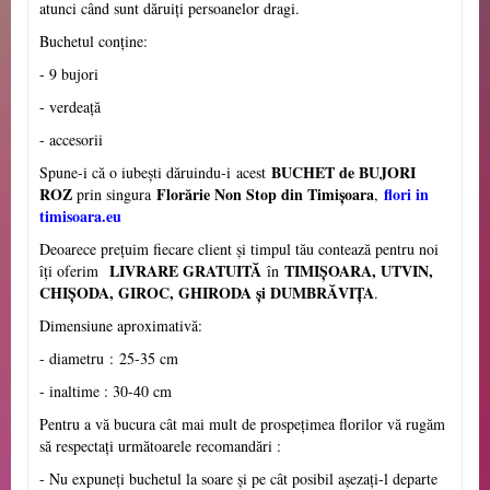
atunci când sunt dăruiți persoanelor dragi.
Buchetul conține:
- 9 bujori
- verdeață
- accesorii
BUCHET de BUJORI
Spune-i că o iubești dăruindu-i
acest
ROZ
Florărie Non Stop din Timișoara
flori in
prin singura
,
timisoara.eu
Deoarece prețuim fiecare client și timpul tău contează pentru noi
LIVRARE GRATUITĂ
TIMIȘOARA, UTVIN,
îți oferim
în
CHI
Ș
ODA, GIROC, GHIRODA și DUMBRĂVI
Ţ
A
.
Dimensiune aproximativ
ă
:
- diametru
:
25-35 cm
- inaltime : 30-40 cm
Pentru a vă bucura cât mai mult de prospețimea florilor vă rugăm
să respectați următoarele recomandări :
- Nu expuneți buchetul la soare și pe cât posibil așezați-l departe