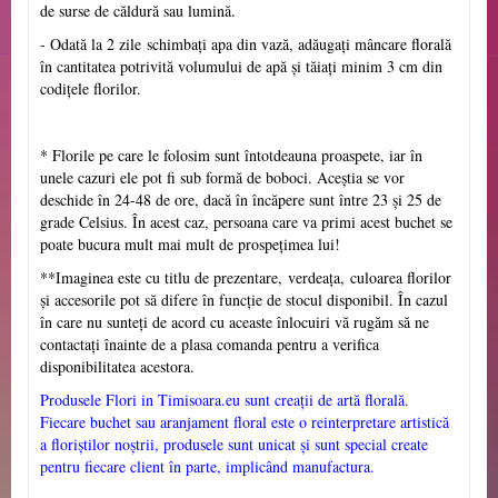
de surse de căldură sau lumină.
- Odată la 2 zile
schimbați apa din vază, adăugați mâncare florală
în cantitatea potrivită volumului de apă și tăiați minim 3 cm din
codițele florilor.
* Florile pe care le folosim sunt întotdeauna proaspete, iar în
unele cazuri ele pot fi sub formă de boboci. Aceștia se vor
deschide în 24-48 de ore, dacă în încăpere sunt între 23 și 25 de
grade Celsius. În acest caz, persoana care va primi acest buchet se
poate bucura mult mai mult de prospețimea lui!
**Imaginea este cu titlu de prezentare,
verdeața,
culoarea florilor
și
accesorile pot să difere în funcție de stocul disponibil. În cazul
în care nu sunteți de acord cu aceaste înlocuiri vă rugăm să ne
contactați înainte de a plasa comanda pentru a verifica
disponibilitatea acestora.
Produsele Flori in Timisoara.eu sunt creații de artă florală.
Fiecare buchet sau aranjament floral este o reinterpretare artistică
a floriștilor noștrii, produsele sunt unicat și sunt special create
pentru fiecare client în parte, implicând manufactura.