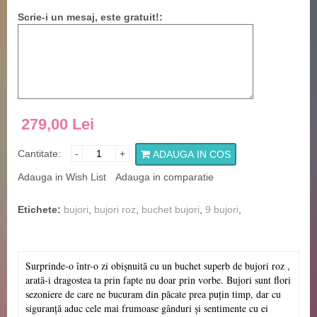
Scrie-i un mesaj, este gratuit!:
279,00 Lei
Cantitate:
-
+
ADAUGA IN COS
Adauga in Wish List
Adauga in comparatie
Etichete:
bujori
,
bujori roz
,
buchet bujori
,
9 bujori
,
Surprinde-o într-o zi obișnuită cu un buchet superb de bujori roz ,
arată-i dragostea ta prin fapte nu doar prin vorbe. Bujori sunt flori
sezoniere de care ne bucuram din păcate prea puțin timp, dar cu
siguranță aduc cele mai frumoase gânduri și sentimente cu ei