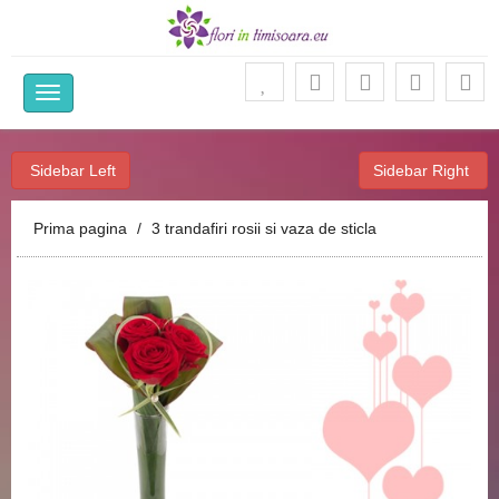
Ca
Sidebar Left
Sidebar Right
Prima pagina
3 trandafiri rosii si vaza de sticla