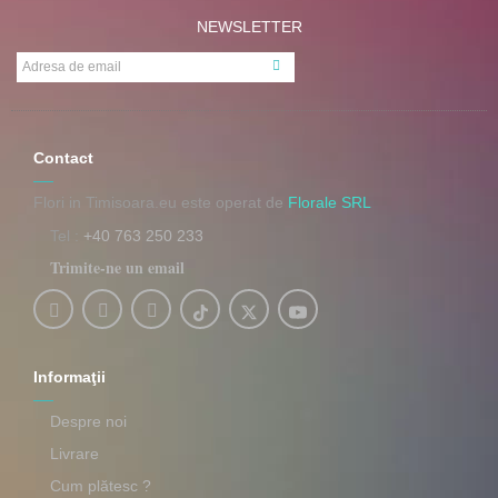
NEWSLETTER
Contact
Flori in Timisoara.eu este operat de
Florale SRL
Tel :
+40 763 250 233
Trimite-ne un email
Informaţii
Despre noi
Livrare
Cum plătesc ?