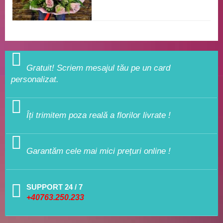
Gratuit! Scriem mesajul tău pe un card
personalizat.
Îți trimitem poza reală a florilor livrate !
Garantăm cele mai mici prețuri online !
SUPPORT 24 / 7
+40763.250.233