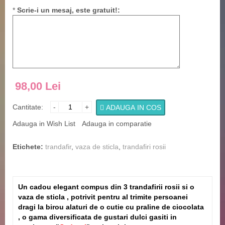
*
Scrie-i un mesaj, este gratuit!:
98,00 Lei
Cantitate:
-
+
ADAUGA IN COS
Adauga in Wish List
Adauga in comparatie
Etichete:
trandafir
,
vaza de sticla
,
trandafiri rosii
Un cadou elegant compus din 3 trandafirii rosii si o
vaza de sticla , potrivit pentru al trimite persoanei
dragi la birou alaturi de o cutie cu praline de ciocolata
, o gama diversificata de gustari dulci gasiti in