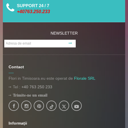
SUPPORT 24 / 7
+40763.250.233
NEWSLETTER
Contact
Flori in Timisoara.eu este operat de
Florale SRL
Tel :
+40 763 250 233
Trimite-ne un email
Informaţii