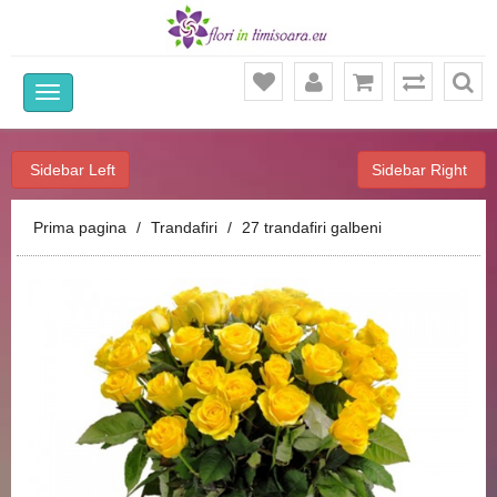
Ca
Sidebar Left
Sidebar Right
Prima pagina
Trandafiri
27 trandafiri galbeni