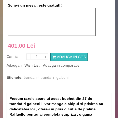
Scrie-i un mesaj, este gratuit!:
401,00 Lei
Cantitate:
-
+
ADAUGA IN COS
Adauga in Wish List
Adauga in comparatie
Etichete:
trandafiri
,
trandafiri galbeni
Precum razele soarelui acest buchet din 27 de
trandafiri galbeni ii vor mangaia chipul si privirea cu
delicatetea lor , ofera-i in plus o cutie de praline
Raffaello pentru ai completa surpriza , o gama