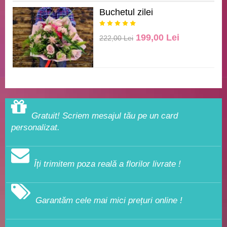
Buchetul zilei
199,00 Lei
222,00 Lei
Gratuit! Scriem mesajul tău pe un card
personalizat.
Îți trimitem poza reală a florilor livrate !
Garantăm cele mai mici prețuri online !