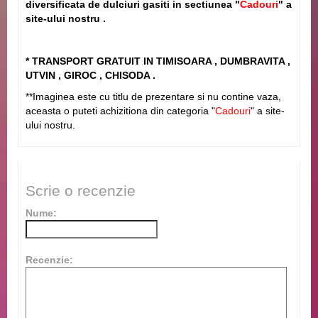
diversificata de dulciuri gasiti in sectiunea "
Cadouri
" a
site-ului nostru .
* TRANSPORT GRATUIT IN TIMISOARA , DUMBRAVITA ,
UTVIN , GIROC , CHISODA .
**Imaginea este cu titlu de prezentare si nu contine vaza,
aceasta o puteti achizitiona din categoria "
Cadouri
" a site-
ului nostru.
Scrie o recenzie
Nume:
Recenzie: