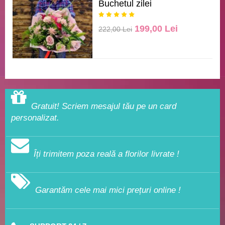
Buchetul zilei
199,00 Lei
222,00 Lei
Gratuit! Scriem mesajul tău pe un card
personalizat.
Îți trimitem poza reală a florilor livrate !
Garantăm cele mai mici prețuri online !