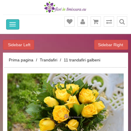
Ca
Sidebar Left
Sidebar Right
Prima pagina
Trandafiri
11 trandafiri galbeni