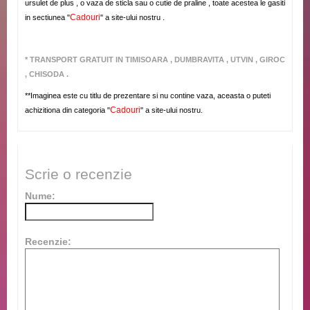
ursulet de plus , o vaza de sticla sau o cutie de praline , toate acestea le gasiti
Cadouri
in sectiunea "
" a site-ului nostru .
* TRANSPORT GRATUIT IN TIMISOARA , DUMBRAVITA , UTVIN , GIROC
, CHISODA .
**Imaginea este cu titlu de prezentare si nu contine vaza, aceasta o puteti
Cadouri
achizitiona din categoria "
" a site-ului nostru.
Scrie o recenzie
Nume:
Recenzie: