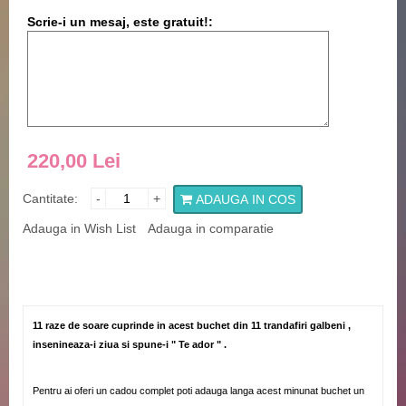
Scrie-i un mesaj, este gratuit!:
220,00 Lei
Cantitate:
-
+
ADAUGA IN COS
Adauga in Wish List
Adauga in comparatie
11 raze de soare cuprinde in acest buchet din 11 trandafiri galbeni ,
insenineaza-i ziua si spune-i " Te ador " .
Pentru ai oferi un cadou complet poti adauga langa acest minunat buchet un