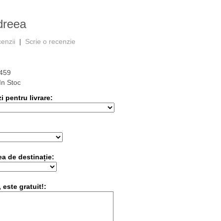
dreea
cenzii
|
Scrie o recenzie
1459
In Stoc
 pentru livrare:
:
ea de destinație:
 este gratuit!: