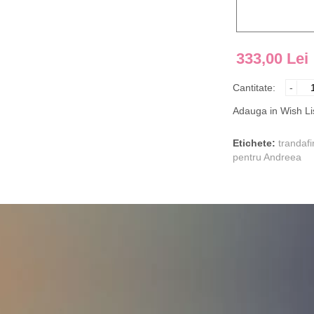
333,00 Lei
Cantitate:
-
Adauga in Wish Li
Etichete:
trandafir
pentru Andreea