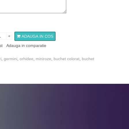
+
ADAUGA IN COS
st
Adauga in comparatie
i
,
germini
,
orhidee
,
miniroze
,
buchet colorat
,
buchet