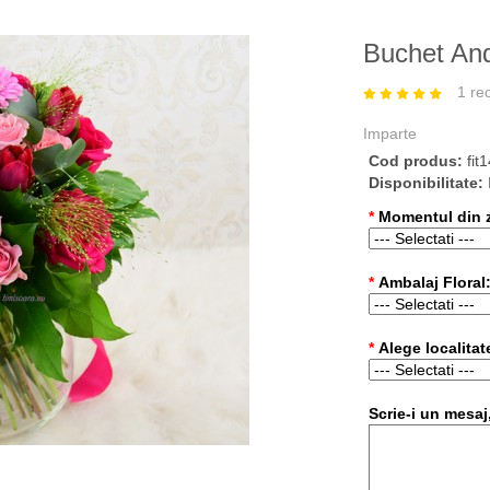
Buchet An
1 re
Imparte
Cod produs:
fit
Disponibilitate:
*
Momentul din zi
*
Ambalaj Floral
*
Alege localitat
Scrie-i un mesaj,
›